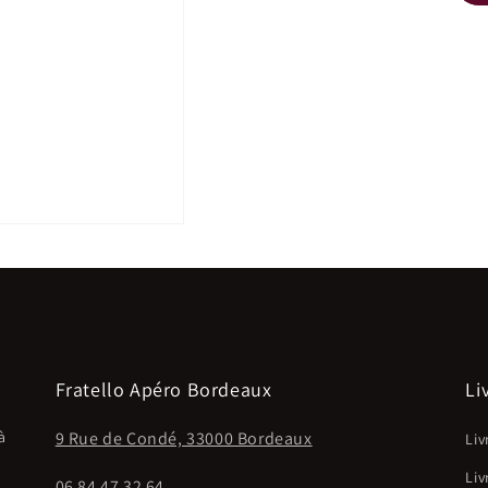
Fratello Apéro Bordeaux
Li
à
9 Rue de Condé, 33000 Bordeaux
Liv
Liv
06 84 47 32 64