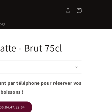
Connexion
Panier
logs
atte - Brut 75cl
nt par téléphone pour réserver vos
boissons !
06.84.47.32.64