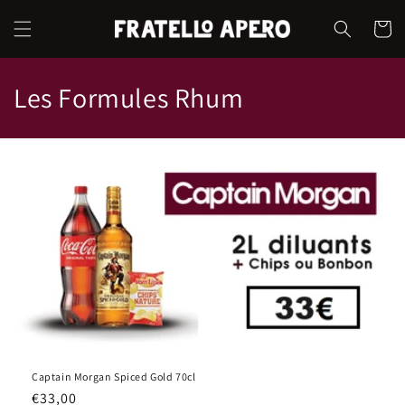
et
passer
Panier
au
contenu
C
Les Formules Rhum
o
l
l
e
c
t
i
o
Captain Morgan Spiced Gold 70cl
Prix
€33,00