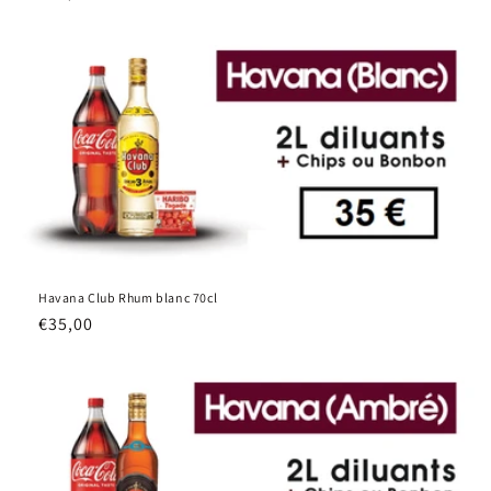
n
habituel
:
Havana Club Rhum blanc 70cl
Prix
€35,00
habituel