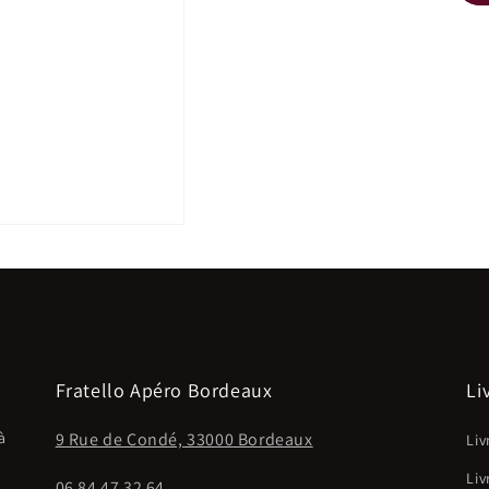
Fratello Apéro Bordeaux
Li
à
9 Rue de Condé, 33000 Bordeaux
Liv
Liv
06 84 47 32 64