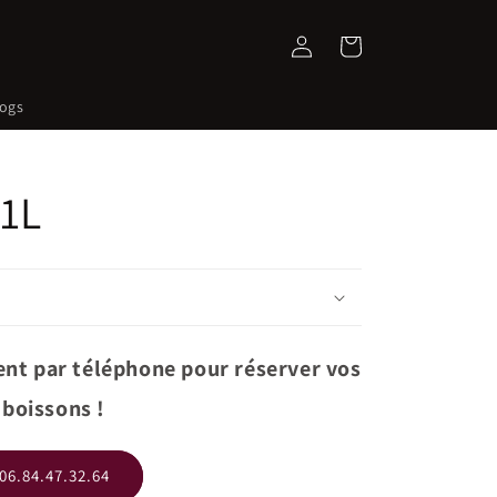
Connexion
Panier
logs
 1L
nt par téléphone pour réserver vos
boissons !
06.84.47.32.64