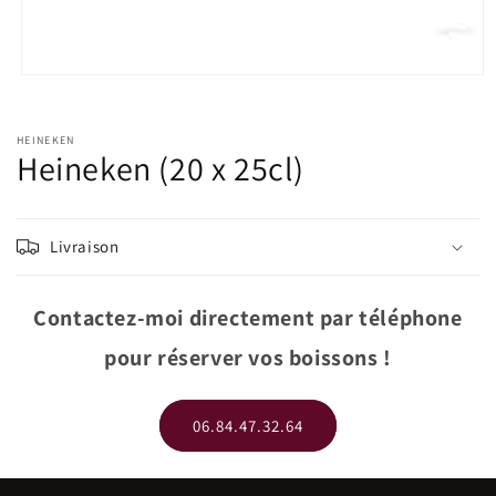
Ouvrir
le
média
1
HEINEKEN
dans
Heineken (20 x 25cl)
une
fenêtre
modale
Livraison
Contactez-moi directement par téléphone
pour réserver vos boissons !
06.84.47.32.64