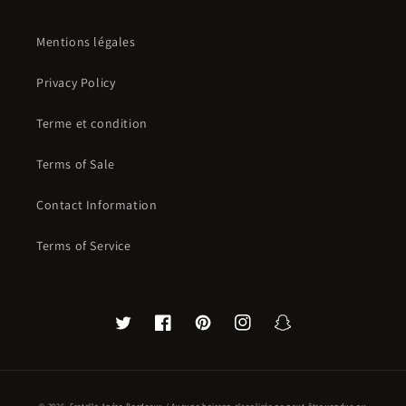
Mentions légales
Privacy Policy
Terme et condition
Terms of Sale
Contact Information
Terms of Service
Twitter
Facebook
Pinterest
Instagram
Snapchat
© 2026,
Fratello Apéro Bordeaux
/ Aucune boisson alcoolisée ne peut-être vendue ou