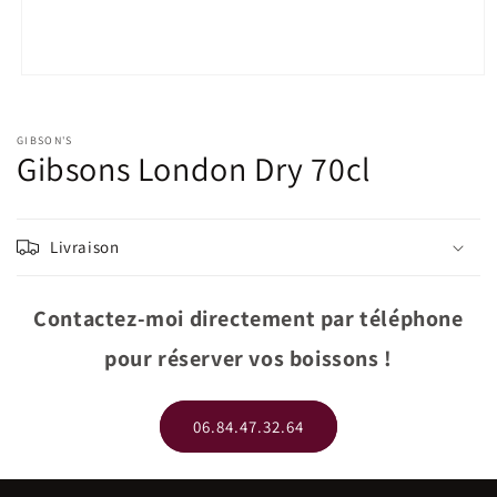
Ouvrir
le
média
1
GIBSON'S
dans
Gibsons London Dry 70cl
une
fenêtre
modale
Livraison
Contactez-moi directement par téléphone
pour réserver vos boissons !
06.84.47.32.64