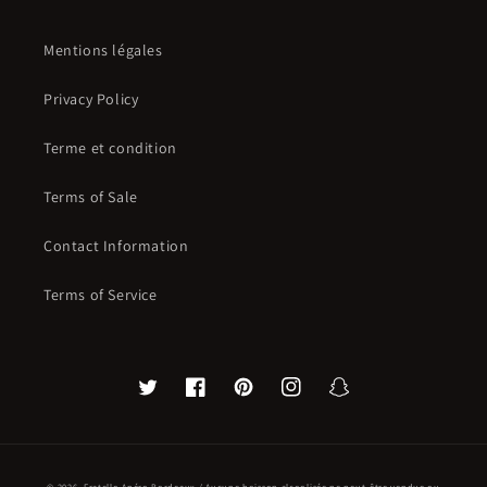
Mentions légales
Privacy Policy
Terme et condition
Terms of Sale
Contact Information
Terms of Service
Twitter
Facebook
Pinterest
Instagram
Snapchat
© 2026,
Fratello Apéro Bordeaux
/ Aucune boisson alcoolisée ne peut-être vendue ou