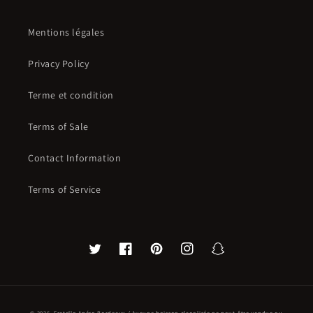
Mentions légales
Privacy Policy
Terme et condition
Terms of Sale
Contact Information
Terms of Service
Twitter
Facebook
Pinterest
Instagram
Snapchat
© 2026,
Fratello Apéro Bordeaux
/ Aucune boisson alcoolisée ne peut-être vendue ou