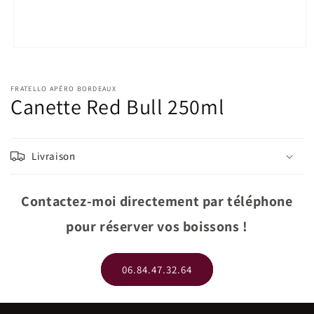
Ouvrir
le
média
1
FRATELLO APÉRO BORDEAUX
dans
Canette Red Bull 250ml
une
fenêtre
modale
Livraison
Contactez-moi directement par téléphone
pour réserver vos boissons !
06.84.47.32.64