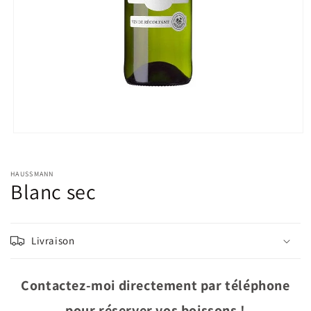
Ouvrir
le
média
1
HAUSSMANN
dans
Blanc sec
une
fenêtre
modale
Livraison
Contactez-moi directement par téléphone
pour réserver vos boissons !