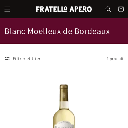
et
passer
Panier
au
contenu
C
Blanc Moelleux de Bordeaux
o
l
Filtrer et trier
1 produit
l
e
c
t
i
o