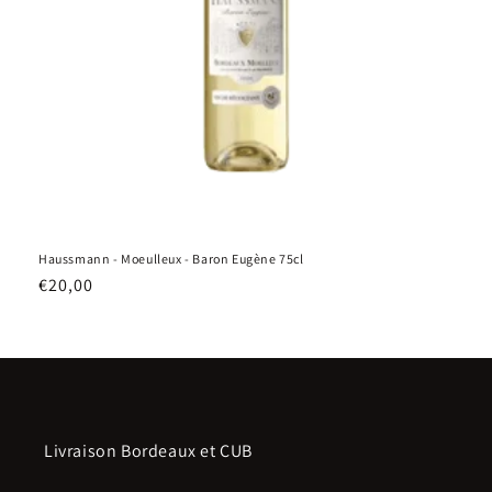
n
:
Haussmann - Moeulleux - Baron Eugène 75cl
Prix
€20,00
habituel
Livraison Bordeaux et CUB