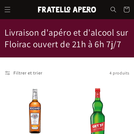
et
passer
Panier
au
contenu
C
Livraison d'apéro et d'alcool sur
o
Floirac ouvert de 21h à 6h 7j/7
l
l
Filtrer et trier
4 produits
e
c
t
i
o