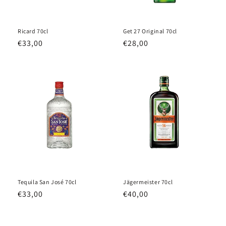
n
:
Ricard 70cl
Get 27 Original 70cl
Prix
€33,00
Prix
€28,00
habituel
habituel
Tequila San José 70cl
Jägermeister 70cl
Prix
€33,00
Prix
€40,00
habituel
habituel