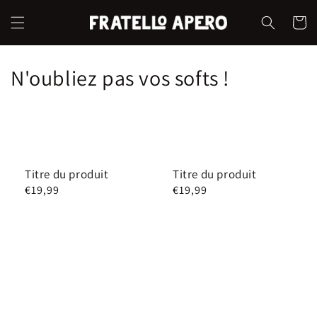
et
passer
Panier
au
contenu
N'oubliez pas vos softs !
Titre du produit
Titre du produit
Prix
€19,99
Prix
€19,99
habituel
habituel